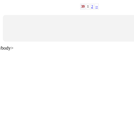
39
1
2
››
/body>