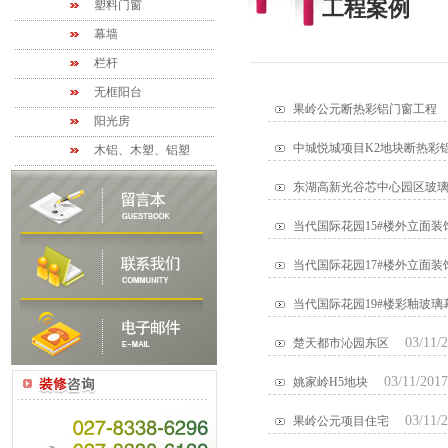
工程案例
塑料门窗
幕墙
栏杆
无框阳台
果岭公元断热彩铝门窗工程
阳光房
中城悦城项目K2地块断热彩
木铝、木塑、铝塑
东湖高新光谷芯中心园区玻
当代国际花园15#楼外立面装
当代国际花园17#楼外立面装
当代国际花园19#楼彩釉玻璃
03/11/
楚天都市沁园东区
03/11/2017
姚家岭H5地块
03/11/
果岭公元项目住宅